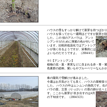
ハウスの雪もすっかり解けて新芽を待つばか
ハウスを張ってから一週間ほどですが新芽が
した。この
頃のアスパラは、アント
シアン※1のために薄紫の色が付いて
います。比較的低温化ではアントシア
ンが強く出るようですが、栄養的には
よいものだそうですよ。 （2004/4/1）
※1【アントシアン】
植物の花・葉・果実などに含まれる赤・青・
色素群の総称。紫いもやブルーベリーなんか
春の陽気で雪解けが進みました。
今週はお天気がとても良く、ハウスの屋根張
した。 ハウスの中はムンムンの熱気です。右
パラの苗。立茎（りっけい）の茎の跡が点々
す。ここから新芽が
吹き出すのは4月
の下旬頃です。 （2004/3/23）