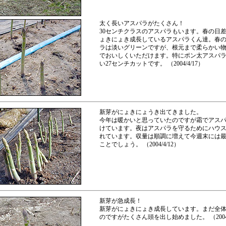
太く長いアスパラがたくさん！
30センチクラスのアスパラもいます。春の日
ょきにょき成長しているアスパラくん達。春
ラは淡いグリーンですが、根元まで柔らかい
でおいしくいただけます。特にポン太アスパ
い27センチカットです。 （2004/4/17）
新芽がにょきにょうき出てきました。
今年は暖かいと思っていたのですが霜でアス
けています。夜はアスパラを守るためにハウ
れています。収量は順調に増えて今週末には
ことでしょう。 （2004/4/12）
新芽が急成長！
新芽がにょきにょき成長しています。まだ全
のですがたくさん頭を出し始めました。 （2004/