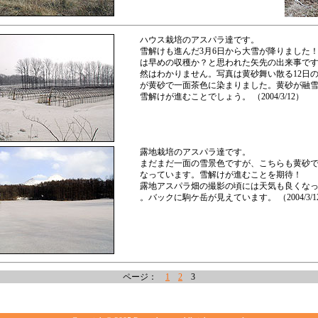
ハウス栽培のアスパラ達です。
雪解けも進んだ3月6日から大雪が降りました
は早めの収穫か？と思われた矢先の出来事で
然はわかりません。写真は黄砂舞い散る12日
が黄砂で一面茶色に染まりました。黄砂が融
雪解けが進むことでしょう。 （2004/3/12）
露地栽培のアスパラ達です。
まだまだ一面の雪景色ですが、こちらも黄砂
なっています。雪解けが進むことを期待！
露地アスパラ畑の撮影の頃には天気も良くな
。バックに駒ケ岳が見えています。 （2004/3/1
ページ：
1
2
3