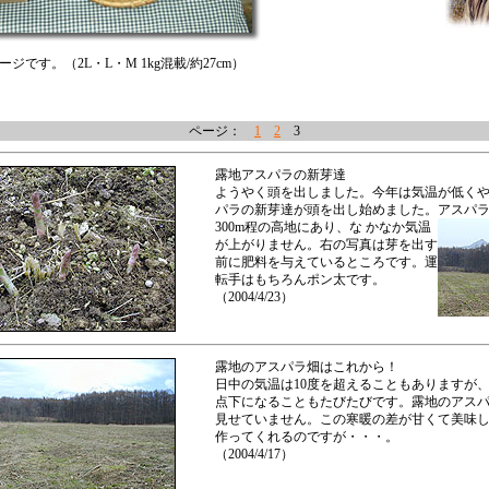
ジです。（2L・L・M 1kg混載/約27cm）
ページ：
1
2
3
露地アスパラの新芽達
ようやく頭を出しました。今年は気温が低く
パラの新芽達が頭を出し始めました。アスパ
300m程の高地にあり、な
かなか気温
が上がりません。右の写真は芽を出す
前に肥料を与えているところです。運
転手はもちろんポン太です。
（2004/4/23）
露地のアスパラ畑はこれから！
日中の気温は10度を超えることもありますが
点下になることもたびたびです。露地のアス
見せていません。この寒暖の差が甘くて美味
作ってくれるのですが・・・。
（2004/4/17）