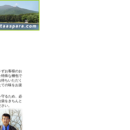
さずお客様のお
を特殊な梱包で
お待ちいただく
たての味をお楽
。
を守るため、必
は袋をきちんと
ださい。