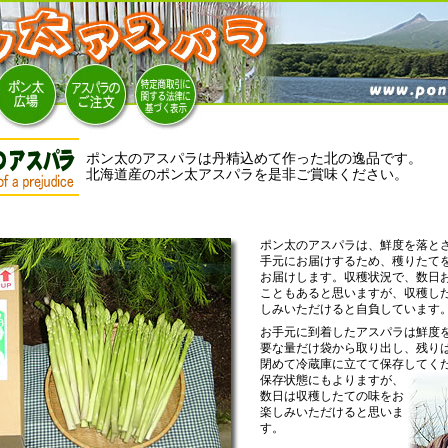
ポン太のアスパラは丹精込めて作った北の逸品です。
北海道産のポン太アスパラを是非ご賞味ください。
ポン太のアスパラは、鮮度を落と
手元にお届けするため、穫りたて
お届けします。収穫状況で、数日
こともあると思いますが、収穫し
しみいただけると自負しています
お手元に
到着したアスパラは鮮度
要な量だけ袋から取り出し、残り
閉めて冷蔵庫に立てて保存してく
保存状態にもよりますが、
数日は収穫したての味をお
楽しみいただけると思いま
す。