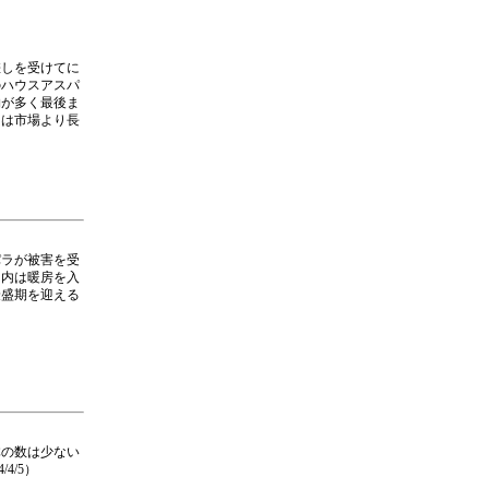
差しを受けてに
のハウスアスパ
物が多く最後ま
ラは市場より長
パラが被害を受
ス内は暖房を入
最盛期を迎える
体の数は少ない
4/5）