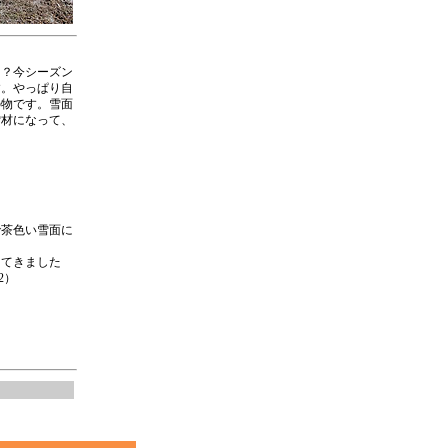
！？今シーズン
す。やっぱり自
の物です。雪面
雪材になって、
で茶色い雪面に
ってきました
2）