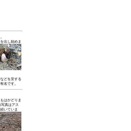
り。
顔を出し始めま
紫などを呈する
が有名です。
りもはかどりま
の写真はアス
と続いていま