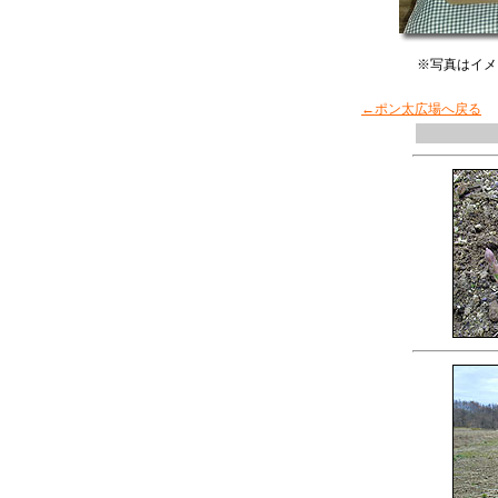
※写真はイメー
←ポン太広場へ戻る