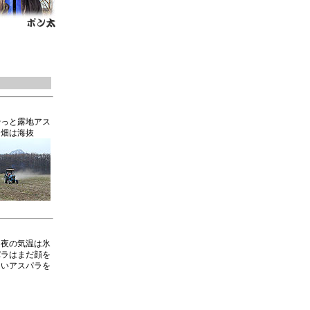
やっと露地アス
ラ畑は海抜
、夜の気温は氷
パラはまだ顔を
しいアスパラを